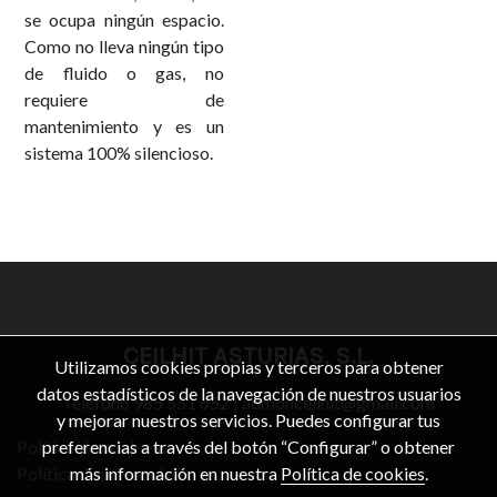
se ocupa ningún espacio.
Como no lleva ningún tipo
de fluido o gas, no
requiere de
mantenimiento y es un
sistema 100% silencioso.
CEILHIT ASTURIAS, S.L.
Utilizamos cookies propias y terceros para obtener
datos estadísticos de la navegación de nuestros usuarios
Teléfono
985 551 652
|
admonceilhit@gmail.com
y mejorar nuestros servicios. Puedes configurar tus
Política de cookies
preferencias a través del botón “Configurar” o obtener
Política de privacidad
más información en nuestra
Política de cookies
.